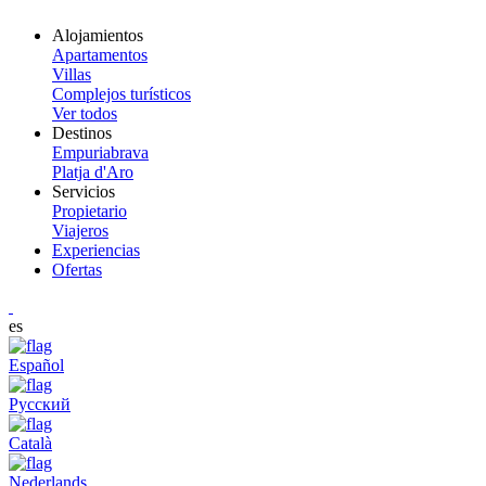
Alojamientos
Apartamentos
Villas
Complejos turísticos
Ver todos
Destinos
Empuriabrava
Platja d'Aro
Servicios
Propietario
Viajeros
Experiencias
Ofertas
es
Español
Русский
Català
Nederlands