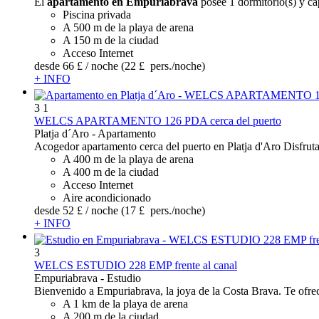
El
apartamento en Empuriabrava
posee 1 dormitorio(s) y ca
Piscina privada
A 500 m de la playa de arena
A 150 m de la ciudad
Acceso Internet
desde
66 £
/ noche
(22 £ pers./noche)
+ INFO
3
1
WELCS APARTAMENTO 126 PDA cerca del puerto
Platja d´Aro -
Apartamento
Acogedor apartamento cerca del puerto en Platja d'Aro Disfrut
A 400 m de la playa de arena
A 400 m de la ciudad
Acceso Internet
Aire acondicionado
desde
52 £
/ noche
(17 £ pers./noche)
+ INFO
3
WELCS ESTUDIO 228 EMP frente al canal
Empuriabrava -
Estudio
Bienvenido a Empuriabrava, la joya de la Costa Brava. Te ofrec
A 1 km de la playa de arena
A 200 m de la ciudad