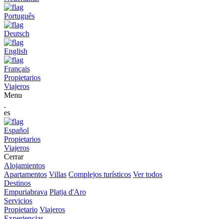
Português
Deutsch
English
Français
Propietarios
Viajeros
Menu
es
Español
Propietarios
Viajeros
Cerrar
Alojamientos
Apartamentos
Villas
Complejos turísticos
Ver todos
Destinos
Empuriabrava
Platja d'Aro
Servicios
Propietario
Viajeros
Experiencias