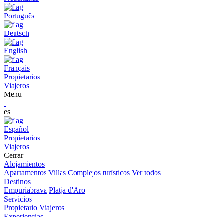
Português
Deutsch
English
Français
Propietarios
Viajeros
Menu
es
Español
Propietarios
Viajeros
Cerrar
Alojamientos
Apartamentos
Villas
Complejos turísticos
Ver todos
Destinos
Empuriabrava
Platja d'Aro
Servicios
Propietario
Viajeros
Experiencias