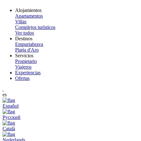
Alojamientos
Apartamentos
Villas
Complejos turísticos
Ver todos
Destinos
Empuriabrava
Platja d'Aro
Servicios
Propietario
Viajeros
Experiencias
Ofertas
es
Español
Русский
Català
Nederlands