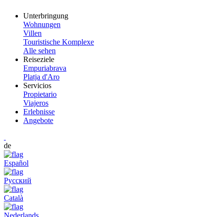
Unterbringung
Wohnungen
Villen
Touristische Komplexe
Alle sehen
Reiseziele
Empuriabrava
Platja d'Aro
Servicios
Propietario
Viajeros
Erlebnisse
Angebote
de
Español
Русский
Català
Nederlands