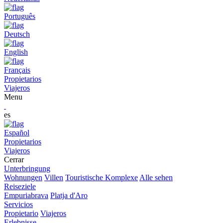
Português
Deutsch
English
Français
Propietarios
Viajeros
Menu
es
Español
Propietarios
Viajeros
Cerrar
Unterbringung
Wohnungen
Villen
Touristische Komplexe
Alle sehen
Reiseziele
Empuriabrava
Platja d'Aro
Servicios
Propietario
Viajeros
Erlebnisse