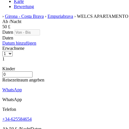
Karte
Bewertung
›
Girona - Costa Brava
›
Empuriabrava
› WELCS APARTAMENTO 10
Ab
/Nacht
50
£
Daten
Daten
Datum hinzufügen
Erwachsene
1
Kinder
Reisezeitraum angeben
WhatsApp
WhatsApp
Telefon
+34-625584654
Ab
50
£
/Nacht
Daten