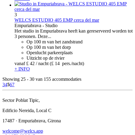
3
WELCS ESTUDIO 405 EMP cerca del mar
Empuriabrava -
Studio
Het studio in Empuriabrava heeft kan gereserveerd worden tot
3 personen. Deze...
Op 100 m van het zandstrand
Op 100 m van het dorp
Openlucht parkeerplaats
Uitzicht op de rivier
vanaf
£ 42
/ nacht
(£ 14 pers./nacht)
+ INFO
Showing 25 - 30 van 155 accommodaties
3
4
5
6
7
Sector Poblat Tipic,
Edificio Nereida, Local C
17487 · Empuriabrava, Girona
welcome@welcs.app