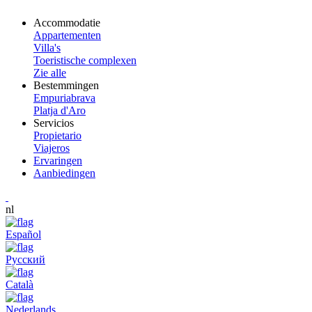
Accommodatie
Appartementen
Villa's
Toeristische complexen
Zie alle
Bestemmingen
Empuriabrava
Platja d'Aro
Servicios
Propietario
Viajeros
Ervaringen
Aanbiedingen
nl
Español
Русский
Català
Nederlands