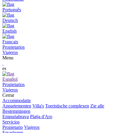
Português
Deutsch
English
Français
Propietarios
Viajeros
Menu
es
Español
Propietarios
Viajeros
Cerrar
Accommodatie
Appartementen
Villa's
Toeristische complexen
Zie alle
Bestemmingen
Empuriabrava
Platja d'Aro
Servicios
Propietario
Viajeros
Ervaringen