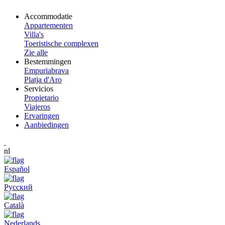
Accommodatie
Appartementen
Villa's
Toeristische complexen
Zie alle
Bestemmingen
Empuriabrava
Platja d'Aro
Servicios
Propietario
Viajeros
Ervaringen
Aanbiedingen
nl
Español
Русский
Català
Nederlands