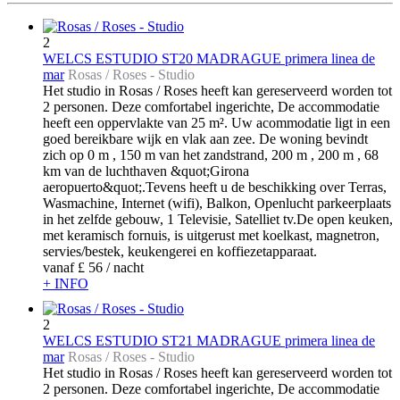
2
WELCS ESTUDIO ST20 MADRAGUE primera linea de
mar
Rosas / Roses -
Studio
Het studio in Rosas / Roses heeft kan gereserveerd worden tot
2 personen. Deze comfortabel ingerichte, De accommodatie
heeft een oppervlakte van 25 m². Uw acommodatie ligt in een
goed bereikbare wijk en vlak aan zee. De woning bevindt
zich op 0 m , 150 m van het zandstrand, 200 m , 200 m , 68
km van de luchthaven &quot;Girona
aeropuerto&quot;.Tevens heeft u de beschikking over Terras,
Wasmachine, Internet (wifi), Balkon, Openlucht parkeerplaats
in het zelfde gebouw, 1 Televisie, Satelliet tv.De open keuken,
met keramisch fornuis, is uitgerust met koelkast, magnetron,
servies/bestek, keukengerei en koffiezetapparaat.
vanaf
£ 56
/ nacht
+ INFO
2
WELCS ESTUDIO ST21 MADRAGUE primera linea de
mar
Rosas / Roses -
Studio
Het studio in Rosas / Roses heeft kan gereserveerd worden tot
2 personen. Deze comfortabel ingerichte, De accommodatie