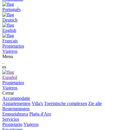
Português
Deutsch
English
Français
Propietarios
Viajeros
Menu
es
Español
Propietarios
Viajeros
Cerrar
Accommodatie
Appartementen
Villa's
Toeristische complexen
Zie alle
Bestemmingen
Empuriabrava
Platja d'Aro
Servicios
Propietario
Viajeros
Ervaringen