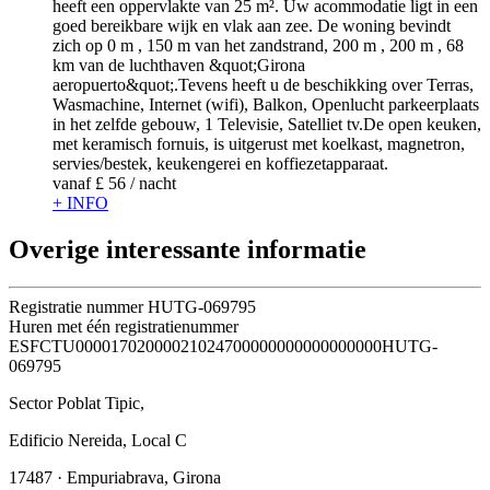
heeft een oppervlakte van 25 m². Uw acommodatie ligt in een
goed bereikbare wijk en vlak aan zee. De woning bevindt
zich op 0 m , 150 m van het zandstrand, 200 m , 200 m , 68
km van de luchthaven &quot;Girona
aeropuerto&quot;.Tevens heeft u de beschikking over Terras,
Wasmachine, Internet (wifi), Balkon, Openlucht parkeerplaats
in het zelfde gebouw, 1 Televisie, Satelliet tv.De open keuken,
met keramisch fornuis, is uitgerust met koelkast, magnetron,
servies/bestek, keukengerei en koffiezetapparaat.
vanaf
£ 56
/ nacht
+ INFO
Overige interessante informatie
Registratie nummer
HUTG-069795
Huren met één registratienummer
ESFCTU00001702000021024700000000000000000HUTG-
069795
Sector Poblat Tipic,
Edificio Nereida, Local C
17487 · Empuriabrava, Girona