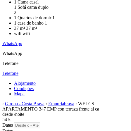
1 Cama casal
1 Sofá cama duplo
2
1 Quartos de dormir
1
1 casa de banho
1
37 m²
37 m²
wifi
wifi
WhatsApp
WhatsApp
Telefone
Telefone
Alojamento
Condições
Mapa
›
Girona - Costa Brava
›
Empuriabrava
› WELCS
APARTAMENTO 347 EMP con terraza frente al ca
desde
/noite
54
£
Datas
Datas