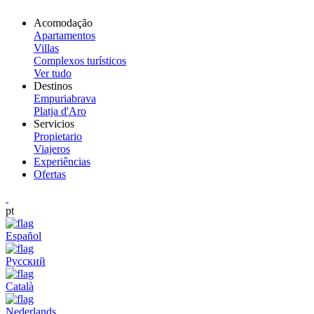
Acomodação
Apartamentos
Villas
Complexos turísticos
Ver tudo
Destinos
Empuriabrava
Platja d'Aro
Servicios
Propietario
Viajeros
Experiências
Ofertas
pt
Español
Русский
Català
Nederlands