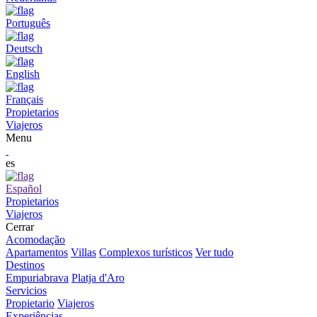
Português
Deutsch
English
Français
Propietarios
Viajeros
Menu
es
Español
Propietarios
Viajeros
Cerrar
Acomodação
Apartamentos
Villas
Complexos turísticos
Ver tudo
Destinos
Empuriabrava
Platja d'Aro
Servicios
Propietario
Viajeros
Experiências