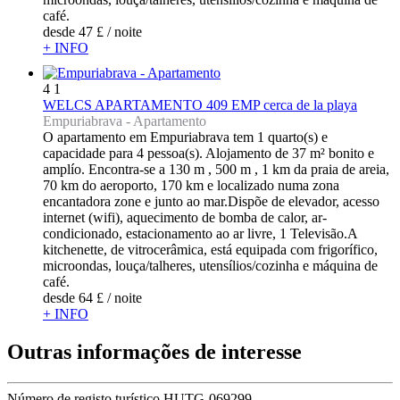
café.
desde
47 £
/ noite
+ INFO
4
1
WELCS APARTAMENTO 409 EMP cerca de la playa
Empuriabrava -
Apartamento
O apartamento em Empuriabrava tem 1 quarto(s) e
capacidade para 4 pessoa(s). Alojamento de 37 m² bonito e
amplío. Encontra-se a 130 m , 500 m , 1 km da praia de areia,
70 km do aeroporto, 170 km e localizado numa zona
encantadora zone e junto ao mar.Dispõe de elevador, acesso
internet (wifi), aquecimento de bomba de calor, ar-
condicionado, estacionamento ao ar livre, 1 Televisão.A
kitchenette, de vitrocerâmica, está equipada com frigorífico,
microondas, louça/talheres, utensílios/cozinha e máquina de
café.
desde
64 £
/ noite
+ INFO
Outras informações de interesse
Número de registo turístico
HUTG-069299