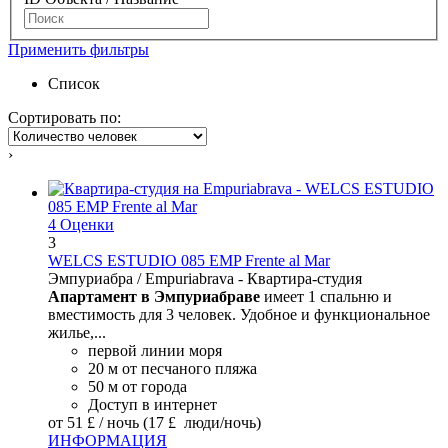
Применить фильтры
Список
Сортировать по:
›
4 Оценки
3
WELCS ESTUDIO 085 EMP Frente al Mar
Эмпуриабра / Empuriabrava -
Квартира-студия
Апартамент в Эмпуриабраве
имеет 1 спальню и
вместимость для 3 человек. Удобное и функциональное
жилье,...
первой линии моря
20 м от песчаного пляжа
50 м от города
Доступ в интернет
от
51 £
/ ночь
(17 £ люди/ночь)
ИНФОРМАЦИЯ