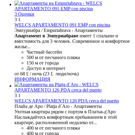
3 Оценки
3
1
WELCS APARTAMENTO 091 EMP con piscina
Эмпуриабра / Empuriabrava -
Апартаменты
Апартамент в Эмпуриабраве
имеет 1 спальню и
вместимость для 3 человек. Современное и комфортное
жилье...
Частный бассейн
500 м от песчаного пляжа
150 м от города
Доступ в интернет
от
68 £
/ ночь
(23 £ люди/ночь)
ИНФОРМАЦИЯ
3
1
WELCS APARTAMENTO 126 PDA cerca del puerto
Плайа де Аро / Platja d´Aro -
Апартаменты
Уютная квартира рядом с портом в Платья-д'Аро
Наслаждайтесь комфортным пребыванием в этой
квартире, расположенной недалеко от...
400 м от песчаного пляжа
400 м от города