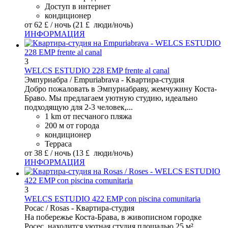
Доступ в интернет
кондиционер
от
62 £
/ ночь
(21 £ люди/ночь)
ИНФОРМАЦИЯ
3
WELCS ESTUDIO 228 EMP frente al canal
Эмпуриабра / Empuriabrava -
Квартира-студия
Добро пожаловать в Эмпуриабраву, жемчужину Коста-
Браво. Мы предлагаем уютную студию, идеально
подходящую для 2-3 человек,...
1 km от песчаного пляжа
200 м от города
кондиционер
Терраса
от
38 £
/ ночь
(13 £ люди/ночь)
ИНФОРМАЦИЯ
3
WELCS ESTUDIO 422 EMP con piscina comunitaria
Росас / Rosas -
Квартира-студия
На побережье Коста-Брава, в живописном городке
Росес, находится уютная студия площадью 25 м²,