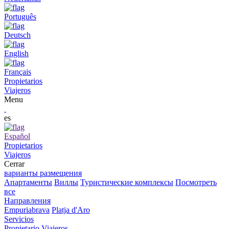
Português
Deutsch
English
Français
Propietarios
Viajeros
Menu
es
Español
Propietarios
Viajeros
Cerrar
варианты размещения
Апартаменты
Виллы
Туристические комплексы
Посмотреть
все
Направления
Empuriabrava
Platja d'Aro
Servicios
Propietario
Viajeros