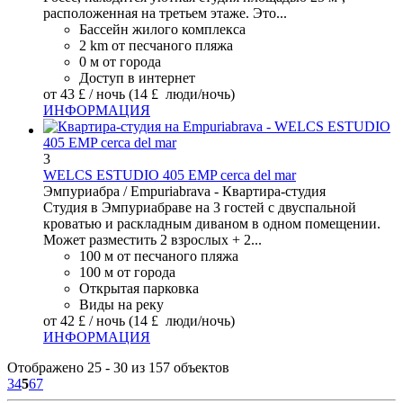
расположенная на третьем этаже. Это...
Бассейн жилого комплекса
2 km от песчаного пляжа
0 м от города
Доступ в интернет
от
43 £
/ ночь
(14 £ люди/ночь)
ИНФОРМАЦИЯ
3
WELCS ESTUDIO 405 EMP cerca del mar
Эмпуриабра / Empuriabrava -
Квартира-студия
Студия в Эмпуриабраве на 3 гостей с двуспальной
кроватью и раскладным диваном в одном помещении.
Может разместить 2 взрослых + 2...
100 м от песчаного пляжа
100 м от города
Открытая парковка
Виды на реку
от
42 £
/ ночь
(14 £ люди/ночь)
ИНФОРМАЦИЯ
Отображено 25 - 30 из 157 объектов
3
4
5
6
7